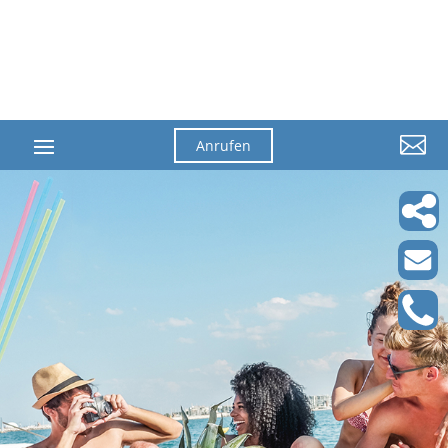

Anrufen