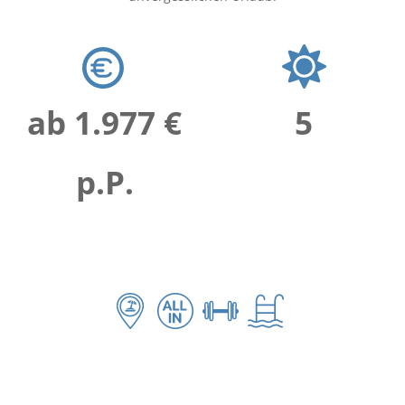
ab 1.977 €
5
p.P.